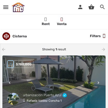
Rent
Venta
Filters
Cisterna
Showing
1
result
$
780,000
urbanización Puerto Azul
Rafaela Valdez Concha 1